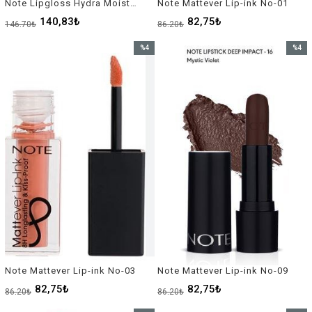
Note Lipgloss Hydra Moist No-23
Note Mattever Lip-ink No-01
140,83₺
82,75₺
146,70₺
86,20₺
%4
%4
İndirim
İndirim
%4İndirim
%4İndir
Note Mattever Lip-ink No-03
Note Mattever Lip-ink No-09
82,75₺
82,75₺
86,20₺
86,20₺