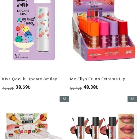
Kiva Çocuk Lipcare Smiley Kiraz
Mc Ellyn Fruıts Extreme Lıp Gloss
38,69₺
48,38₺
40,30₺
50,40₺
%4
%4
İndirim
İndirim
%4İndirim
%4İndir