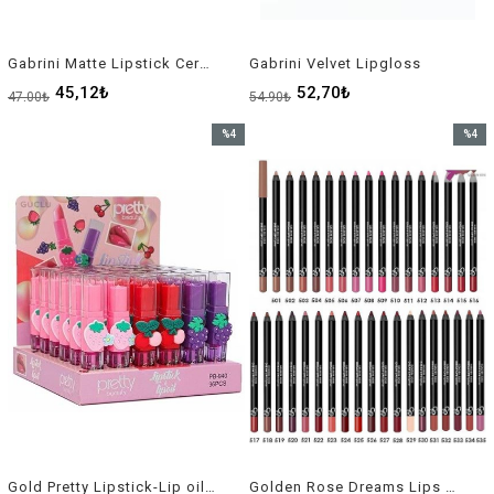
Gabrini Matte Lipstick Cerayon Set
Gabrini Velvet Lipgloss
45,12₺
52,70₺
47,00₺
54,90₺
%4
%4
İndirim
İndirim
%4İndirim
%4İndir
Gold Pretty Lipstick-Lip oil Çift Taraflı Pb-940
Golden Rose Dreams Lips Lipliner No:504