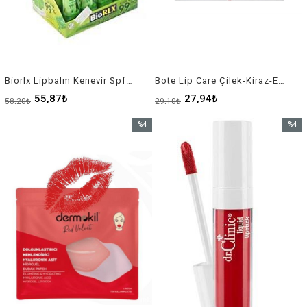
Biorlx Lipbalm Kenevir Spf15
Bote Lip Care Çilek-Kiraz-Essantial***Karma Paket
55,87₺
27,94₺
58,20₺
29,10₺
%4
%4
İndirim
İndirim
%4İndirim
%4İndir