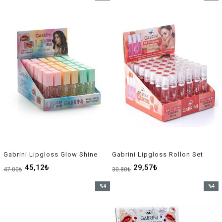
İndirim
İndirim
%4İndirim
%4İndir
Gabrini Lipgloss Glow Shine
Gabrini Lipgloss Rollon Set
45,12₺
29,57₺
47,00₺
30,80₺
%4
%4
İndirim
İndirim
%4İndirim
%4İndir