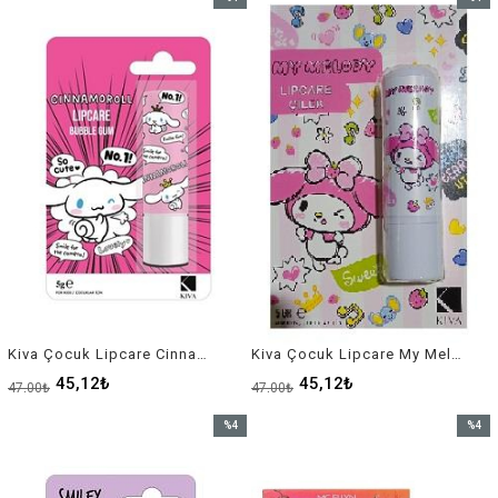
İndirim
İndirim
%4İndirim
%4İndir
Kiva Çocuk Lipcare Cinnamoroll
Kiva Çocuk Lipcare My Melody Çilek
45,12₺
45,12₺
47,00₺
47,00₺
%4
%4
İndirim
İndirim
%4İndirim
%4İndir