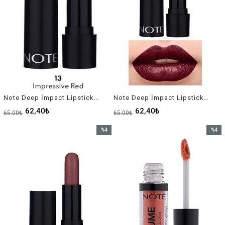
Note Deep İmpact Lipstick Ruj No-13
Note Deep İmpact Lipstick Ruj No-14
62,40₺
62,40₺
65,00₺
65,00₺
%4
%4
İndirim
İndirim
%4İndirim
%4İndir