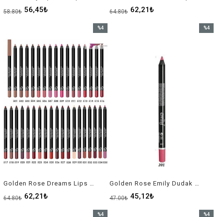
56,45₺
62,21₺
58,80₺
64,80₺
%4
%4
İndirim
İndirim
%4İndirim
%4İndir
Golden Rose Dreams Lips Lipliner No:518
Golden Rose Emily Dudak Kalemi 201
62,21₺
45,12₺
64,80₺
47,00₺
%4
%4