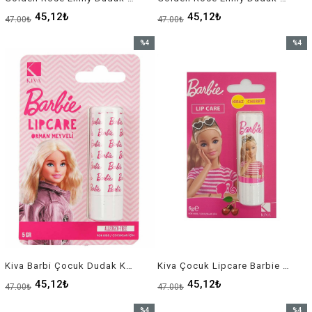
45,12₺
45,12₺
47,00₺
47,00₺
%4
%4
İndirim
İndirim
%4İndirim
%4İndir
Kiva Barbi Çocuk Dudak Koruyucu Orman Meyveli
Kiva Çocuk Lipcare Barbie Kiraz
45,12₺
45,12₺
47,00₺
47,00₺
%4
%4