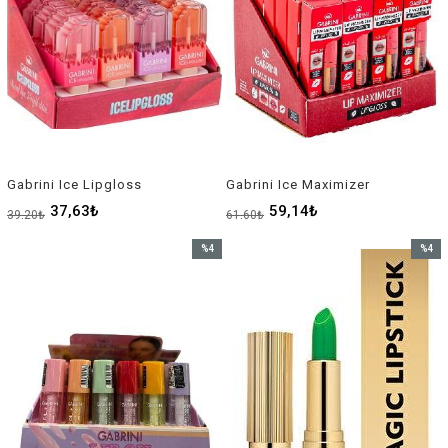
Gabrini Ice Lipgloss
Gabrini Ice Maximizer
37,63₺
59,14₺
39,20₺
61,60₺
%4
%4
İndirim
İndirim
%4İndirim
%4İndir