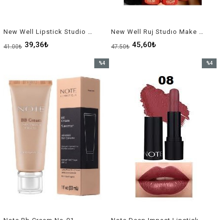
New Well Lipstick Studio Matte Ruj No HB-5520
New Well Ruj Studıo Make Over Trend Color Lıpstıck*24
39,36₺
45,60₺
41,00₺
47,50₺
%4
%4
İndirim
İndirim
%4İndirim
%4İndir