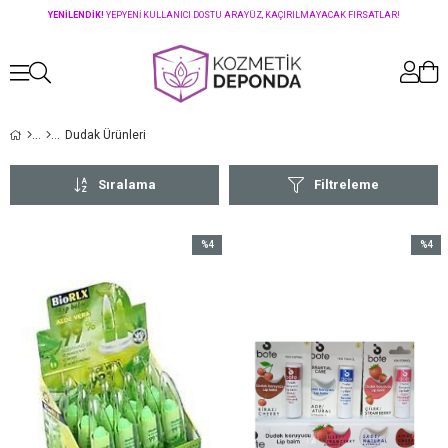
YENİLENDİK!
YEPYENİ KULLANICI DOSTU ARAYÜZ, KAÇIRILMAYACAK FIRSATLAR!
Dudak Ürünleri
Sıralama
Filtreleme
%4
%4
İndirim
İndirim
%4İndirim
%4İndir