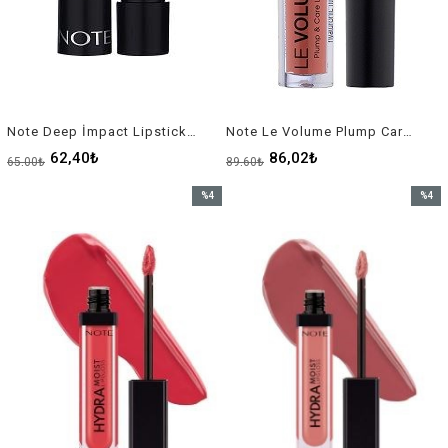
Note Deep İmpact Lipstick Ruj No-15
Note Le Volume Plump Care Lipgloss No-01
62,40₺
86,02₺
65,00₺
89,60₺
%4
%4
İndirim
İndirim
%4İndirim
%4İndir