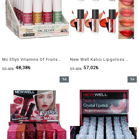
Mc Ellyn Vitamins Of Fruıts Lıp Gloss
New Well Kalıcı Lipgoloss Ruj 24 Hours *24
48,38₺
57,02₺
50,40₺
59,40₺
%4
%4
İndirim
İndirim
%4İndirim
%4İndir