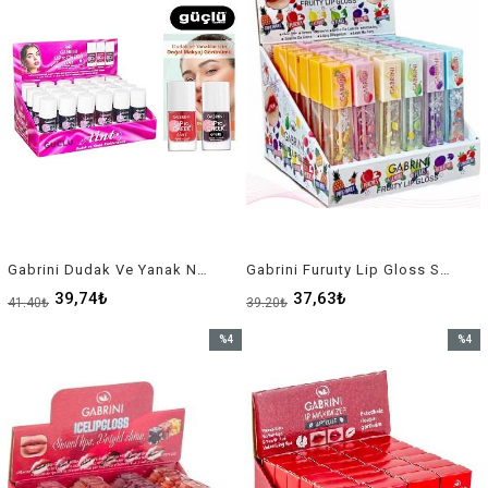
Gabrini Dudak Ve Yanak Nemlendirici
Gabrini Furuıty Lip Gloss Set
39,74₺
37,63₺
41,40₺
39,20₺
%4
%4
İndirim
İndirim
%4İndirim
%4İndir