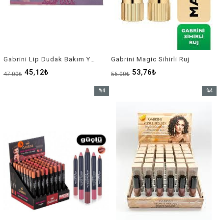
Gabrini Lip Dudak Bakım Yağ Seti
Gabrini Magic Sihirli Ruj
45,12₺
53,76₺
47,00₺
56,00₺
%4
%4
İndirim
İndirim
%4İndirim
%4İndir