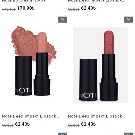
Note Bb Cream No-01
Note Deep Impact Lipstick Ruj 08 Kremsi Dokulu Yarı Parlak Ruj - Kırmızı Sophisticate Burgundy
170,98₺
62,40₺
178,10₺
65,00₺
%4
%4
İndirim
İndirim
%4İndirim
%4İndir
Note Deep İmpact Lipstick Ruj No-01
Note Deep İmpact Lipstick Ruj No-04
62,40₺
62,40₺
65,00₺
65,00₺