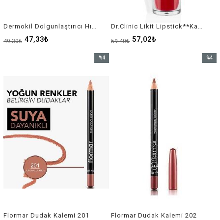
Dermokil Dolgunlaştırıcı Hıdrojel Dudak Patch 7 GR
Dr.Clinic Likit Lipstick**Karma
47,33₺
57,02₺
49,30₺
59,40₺
%4
%4
İndirim
İndirim
%4İndirim
%4İndir
Flormar Dudak Kalemi 201
Flormar Dudak Kalemi 202