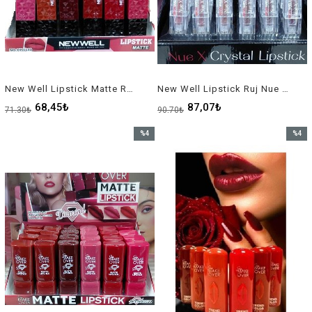
New Well Lipstick Matte Ruj No HB 5519
New Well Lipstick Ruj Nue X*36
68,45₺
87,07₺
71,30₺
90,70₺
%4
%4
İndirim
İndirim
%4İndirim
%4İndir