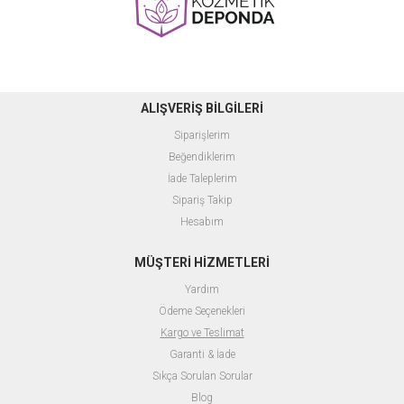
ALIŞVERİŞ BİLGİLERİ
Siparişlerim
Beğendiklerim
İade Taleplerim
Sipariş Takip
Hesabım
MÜŞTERİ HİZMETLERİ
Yardım
Ödeme Seçenekleri
Kargo ve Teslimat
Garanti & İade
Sıkça Sorulan Sorular
Blog